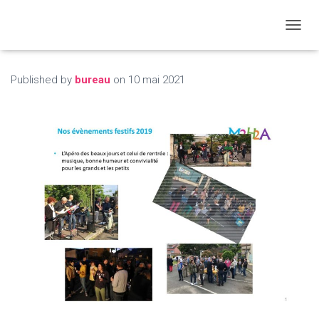
T
O
G
G
Published by
bureau
on
10 mai 2021
L
E
N
A
V
I
G
A
T
I
O
N