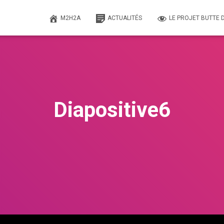
M2H2A
ACTUALITÉS
LE PROJET BUTTE D
Diapositive6