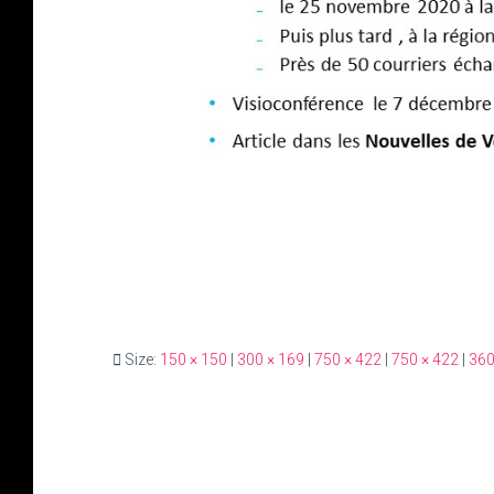
Size:
150 × 150
|
300 × 169
|
750 × 422
|
750 × 422
|
360